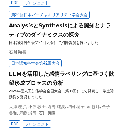
PDF
プロジェクト
第30回日本バーチャルリアリティ学会大会
AnalysisとSynthesisによる認知とナラ
ティブのダイナミクスの探究
日本認知科学会第42回大会にて招待講演を行いました。
石川 翔吾
日本認知科学会第42回大会
LLMを活用した感情ラベリングに基づく欲
望形成プロセスの分析
2025年度人工知能学会全国大会（第39回）にて発表し，学生奨
励賞を受賞しました．
大原 理沙
,
小俣 敦士
,
森野 純夏
,
堀田 聰子
,
金 伽耶
,
金子
美和
,
尾藤 誠司
,
石川 翔吾
PDF
プロジェクト