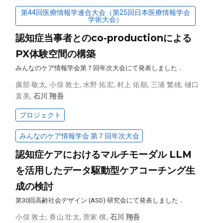
第44回医療情報学連合大会（第25回日本医療情報学会
学術大会）
認知症当事者とのco-productionによる
PX体験空間の構築
みんなのケア情報学会第７回年次大会にて発表しました．
廣部 敬太
,
小俣 敦士
,
水野 拓宏
,
村上 佑順
,
三浦 繁雄
,
樋口
直美
,
石川 翔吾
プロジェクト
みんなのケア情報学会 第７回年次大会
認知症ケアにおけるマルチモーダル LLM
を活用したデータ駆動型ケアコーチング生
成の検討
第30回高齢社会デザイン (ASD) 研究会にて発表しました．
小俣 敦士
,
香山 壮太
,
菅家 穣
,
石川 翔吾