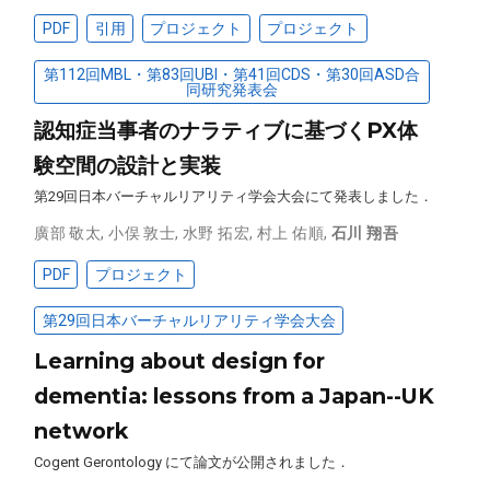
PDF
引用
プロジェクト
プロジェクト
第112回MBL・第83回UBI・第41回CDS・第30回ASD合
同研究発表会
認知症当事者のナラティブに基づくPX体
験空間の設計と実装
第29回日本バーチャルリアリティ学会大会にて発表しました．
廣部 敬太
,
小俣 敦士
,
水野 拓宏
,
村上 佑順
,
石川 翔吾
PDF
プロジェクト
第29回日本バーチャルリアリティ学会大会
Learning about design for
dementia: lessons from a Japan--UK
network
Cogent Gerontology にて論文が公開されました．