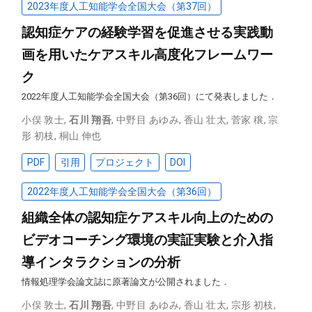
2023年度人工知能学会全国大会（第37回）
認知症ケアの経験学習を促進させる実践動
画を用いたケアスキル高度化フレームワー
ク
2022年度人工知能学会全国大会（第36回）にて発表しました．
小俣 敦士
,
石川 翔吾
,
中野目 あゆみ
,
香山 壮太
,
菅家 穣
,
宗
形 初枝
,
桐山 伸也
PDF
引用
プロジェクト
DOI
2022年度人工知能学会全国大会（第36回）
組織全体の認知症ケアスキル向上のための
ビデオコーチング環境の実証実験と介入指
導インタラクションの分析
情報処理学会論文誌に原著論文が公開されました．
小俣 敦士
,
石川 翔吾
,
中野目 あゆみ
,
香山 壮太
,
宗形 初枝
,