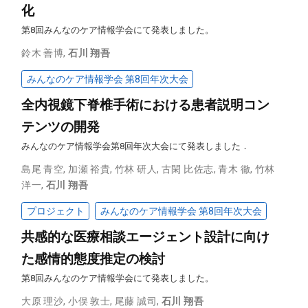
化
第8回みんなのケア情報学会にて発表しました。
鈴木 善博
,
石川 翔吾
みんなのケア情報学会 第8回年次大会
全内視鏡下脊椎手術における患者説明コン
テンツの開発
みんなのケア情報学会第8回年次大会にて発表しました．
島尾 青空
,
加瀬 裕貴
,
竹林 研人
,
古閑 比佐志
,
青木 徹
,
竹林
洋一
,
石川 翔吾
プロジェクト
みんなのケア情報学会 第8回年次大会
共感的な医療相談エージェント設計に向け
た感情的態度推定の検討
第8回みんなのケア情報学会にて発表しました。
大原 理沙
,
小俣 敦士
,
尾藤 誠司
,
石川 翔吾