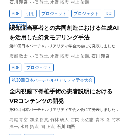
石川 翔吾
,
小俣 敦士
,
水野 拓宏
,
村上 佑順
PDF
引用
プロジェクト
プロジェクト
DOI
SUI '25
認知症当事者との共同創造における生成AI
を活用した幻覚モデリング手法
第30回日本バーチャルリアリティ学会大会にて発表しました．
廣部 敬太
,
小俣 敦士
,
水野 拓宏
,
村上 佑順
,
石川 翔吾
PDF
プロジェクト
第30回日本バーチャルリアリティ学会大会
全内視鏡下脊椎手術の患者説明における
VRコンテンツの開発
第30回日本バーチャルリアリティ学会大会にて発表しました．
島尾 青空
,
加瀬 裕貴
,
竹林 研人
,
古閑 比佐志
,
青木 徹
,
竹林
洋一
,
水野 拓宏
,
関 正宏
,
石川 翔吾