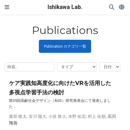
Ishikawa Lab.
Publications
Publication カテゴリ一覧
ケア実践知高度化に向けたVRを活用した
多視点学習手法の検討
第35回高齢社会デザイン（ASD）研究発表会にて発表しまし
た．
廣部 敬太
,
安川 陽大
,
小俣 敦士
,
水野 拓宏
,
村上 祐順
,
石川
翔吾