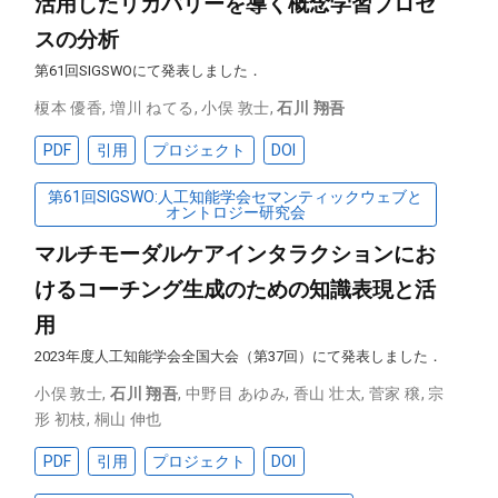
活用したリカバリーを導く概念学習プロセ
スの分析
第61回SIGSWOにて発表しました．
榎本 優香
,
増川 ねてる
,
小俣 敦士
,
石川 翔吾
PDF
引用
プロジェクト
DOI
第61回SIGSWO:人工知能学会セマンティックウェブと
オントロジー研究会
マルチモーダルケアインタラクションにお
けるコーチング生成のための知識表現と活
用
2023年度人工知能学会全国大会（第37回）にて発表しました．
小俣 敦士
,
石川 翔吾
,
中野目 あゆみ
,
香山 壮太
,
菅家 穣
,
宗
形 初枝
,
桐山 伸也
PDF
引用
プロジェクト
DOI