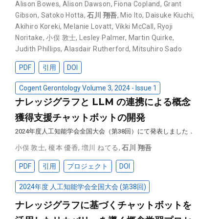
Alison Bowes
,
Alison Dawson
,
Fiona Copland
,
Grant
Gibson
,
Satoko Hotta
,
石川 翔吾
,
Mio Ito
,
Daisuke Kiuchi
,
Akihiro Koreki
,
Melanie Lovatt
,
Vikki McCall
,
Ryoji
Noritake
,
小俣 敦士
,
Lesley Palmer
,
Martin Quirke
,
Judith Phillips
,
Alasdair Rutherford
,
Mitsuhiro Sado
PDF
引用
DOI
Cogent Gerontology Volume 3, 2024 - Issue 1
ナレッジグラフと LLM の連携による概念
獲得支援チャットボットの開発
2024年度人工知能学会全国大会（第38回）にて発表しました．
小俣 敦士
,
榎本 優香
,
増川 ねてる
,
石川 翔吾
PDF
引用
プロジェクト
DOI
2024年度 人工知能学会全国大会 (第38回)
ナレッジグラフに基づくチャットボットを