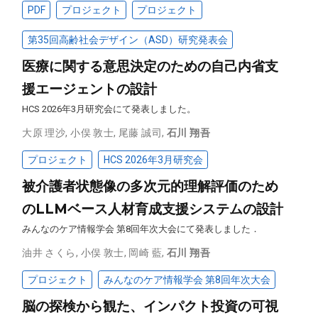
PDF
プロジェクト
プロジェクト
第35回高齢社会デザイン（ASD）研究発表会
医療に関する意思決定のための自己内省支
援エージェントの設計
HCS 2026年3月研究会にて発表しました。
大原 理沙
,
小俣 敦士
,
尾藤 誠司
,
石川 翔吾
プロジェクト
HCS 2026年3月研究会
被介護者状態像の多次元的理解評価のため
のLLMベース⼈材育成⽀援システムの設計
みんなのケア情報学会 第8回年次大会にて発表しました．
油井 さくら
,
小俣 敦士
,
岡崎 藍
,
石川 翔吾
プロジェクト
みんなのケア情報学会 第8回年次大会
脳の探検から観た、インパクト投資の可視