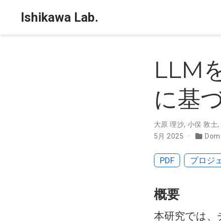
Ishikawa Lab.
LLM
に基
大原 理沙
,
小俣 敦士
,
5月 2025
Dome
PDF
プロジ
概要
本研究では、