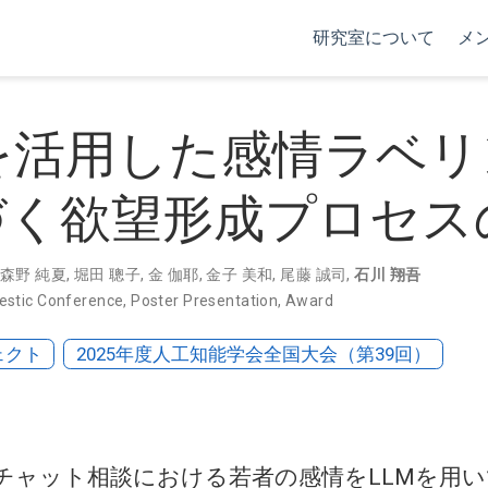
研究室について
メ
を活用した感情ラベリ
づく欲望形成プロセス
森野 純夏
,
堀田 聰子
,
金 伽耶
,
金子 美和
,
尾藤 誠司
,
石川 翔吾
stic Conference
,
Poster Presentation
,
Award
ェクト
2025年度人工知能学会全国大会（第39回）
チャット相談における若者の感情をLLMを用