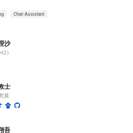
ng
Chat-Assistant
理沙
M2）
敦士
究員
翔吾